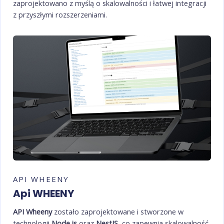
zaprojektowano z myślą o skalowalności i łatwej integracji
z przyszłymi rozszerzeniami.
API WHEENY
Api WHEENY
API Wheeny
zostało zaprojektowane i stworzone w
technologii
Node.js
oraz
NestJS
, co zapewnia skalowalność