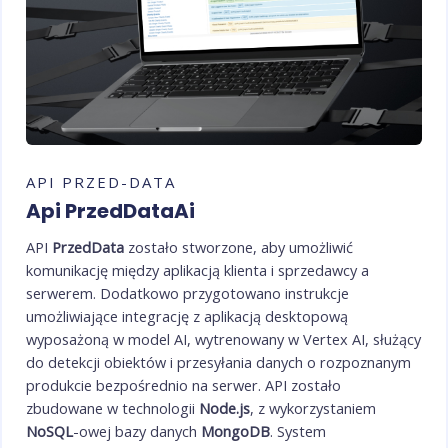
API PRZED-DATA
Api PrzedDataAi
API
PrzedData
zostało stworzone, aby umożliwić
komunikację między aplikacją klienta i sprzedawcy a
serwerem. Dodatkowo przygotowano instrukcje
umożliwiające integrację z aplikacją desktopową
wyposażoną w model AI, wytrenowany w Vertex AI, służący
do detekcji obiektów i przesyłania danych o rozpoznanym
produkcie bezpośrednio na serwer. API zostało
zbudowane w technologii
Node.js
, z wykorzystaniem
NoSQL
-owej bazy danych
MongoDB
. System